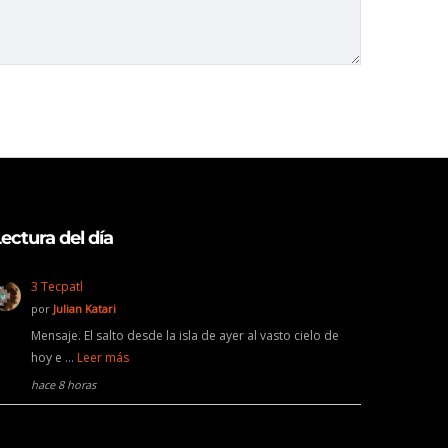
ectura del día
3 Tecpatl
por
Julian Katari
Mensaje. El salto desde la isla de ayer al vasto cielo de
hoy e …
Leer más
hace 8 horas