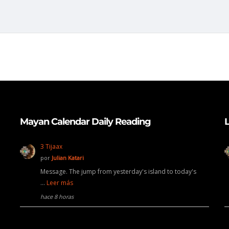
Mayan Calendar Daily Reading
L
3 Tijaax
por
Julian Katari
Message. The jump from yesterday's island to today's
…
Leer más
hace 8 horas