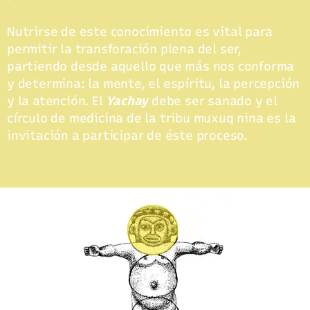
Nutrirse de este conocimiento es vital para
permitir la transforación plena del ser,
partiendo desde aquello que más nos conforma
y determina: la mente, el espíritu, la percepción
y la atención. El
Yachay
debe ser sanado y el
círculo de medicina de la tribu muxuq nina es la
invitación a participar de éste proceso.