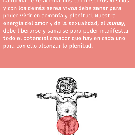
La forma de relacionarnos con nosotros mismos
y con los demás seres vivos debe sanar para
poder vivir en armonía y plenitud. Nuestra
energía del amor y de la sexualidad, el
munay
,
debe liberarse y sanarse para poder manifestar
todo el potencial creador que hay en cada uno
para con ello alcanzar la plenitud.