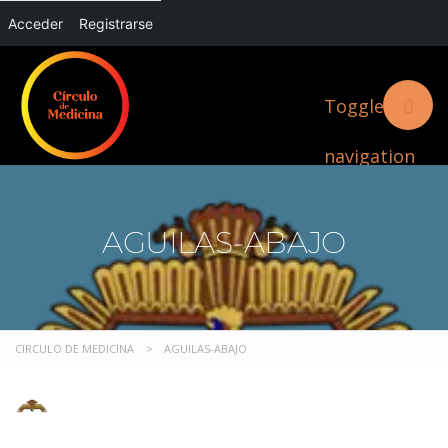
Acceder
Registrarse
Toggle
navigation
AGUILAS-ABAJO
CIRCULO DE MEDICINA
>
AGUILAS-ABAJO