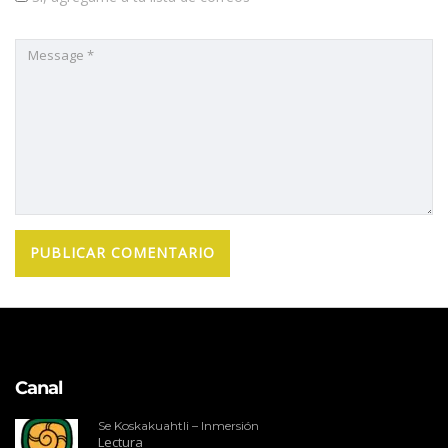
Canal
Se Koskakuahtli – Inmersión
Lectura