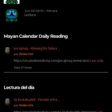
Jun Ak’Ab’Al – Abraza
Lectura
Mayan Calendar Daily Reading
Jun Ajmaq - Allowing for failure …
por
Redacción
https://circulodemedicina.com/jun-ajmaq-immersion/
Leer más
hace 21 horas
Lectura del día
Se Koskakuahtli - Permitir el fra …
por
Redacción
https://circulodemedicina.com/se-koskakuahtli-inmersion/
Leer