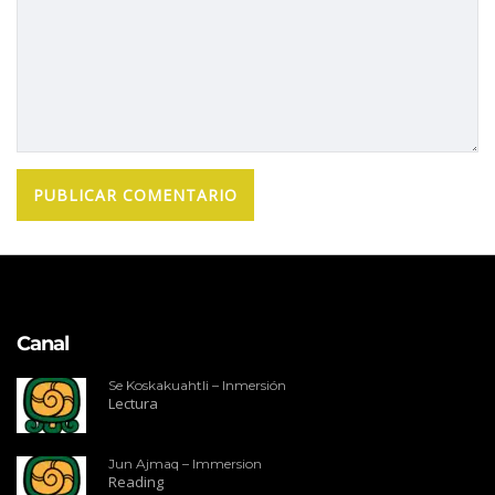
Canal
Se Koskakuahtli – Inmersión
Lectura
Jun Ajmaq – Immersion
Reading