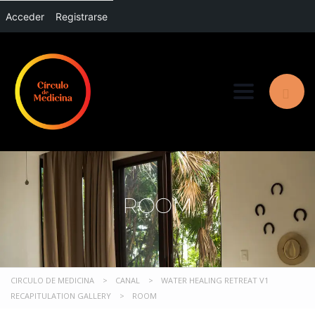
Acceder
Registrarse
Toggle nav
ROOM
CIRCULO DE MEDICINA
>
CANAL
>
WATER HEALING RETREAT V1
RECAPITULATION GALLERY
>
ROOM