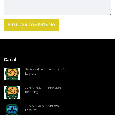
Canal
Se Koskakuahtli – Inmersión
Lectura
Jun Ajmaq – Immersion
Reading
Jun Ak’Ab’Al – Abraza
Lectura