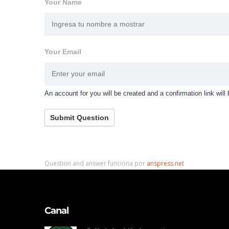
Your Name
Your Email
An account for you will be created and a confirmation link will
Submit Question
Question and answer funciona por
anspress.net
Canal