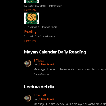
Se Koskakuahtli – Inmersión
Lectura
,
Jun Ajmaq – Immersion
Reading
,
Jun Ak’Ab’Al – Abraza
Lectura
,
Mayan Calendar Daily Reading
3 Tijaax
por
Julian Katari
Message. The jump from yesterday's island to today'
hace 8 horas
Lectura del día
3 Tecpatl
por
Julian Katari
Mensaje. El salto desde la isla de ayer al vasto cielo 