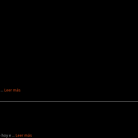
s …
Leer más
de hoy e …
Leer más