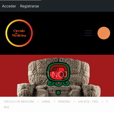
Acceder
Registrarse
Toggle nav
1-NOJ
CIRCULO DE MEDICINA
>
CANAL
>
READING
>
JUN N’OJ – FEEL
>
1-
NOJ