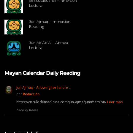
Se Koskakuahtli – Inmersión
Lectura
Jun Ajmaq – Immersion
Reading
Jun Ak’Ab’Al – Abraza
Lectura
Mayan Calendar Daily Reading
Jun Ajmaq - Allowing for failure …
por
Redacción
https://circulodemedicina.com/jun-ajmaq-immersion/
Leer más
hace 23 horas