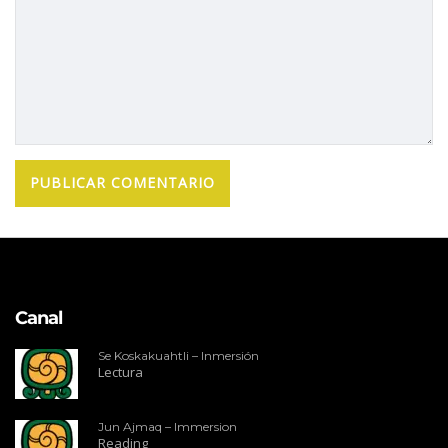
Canal
Se Koskakuahtli – Inmersión
Lectura
Jun Ajmaq – Immersion
Reading