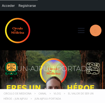
Acceder
Registrarse
Toggle nav
JUN-AJPUU-PORTADA
CIRCULO DE MEDICINA
>
CANAL
>
VLOG
>
EL VALOR DE SER UN
HÉROE – JUN AJPUU
>
JUN-AJPUU-PORTADA