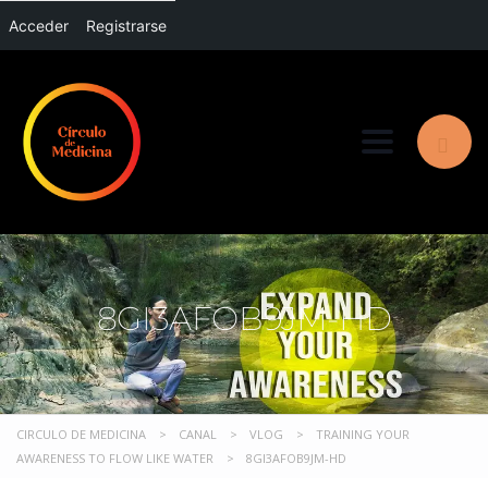
Acceder
Registrarse
Toggle nav
8GI3AFOB9JM-HD
CIRCULO DE MEDICINA
>
CANAL
>
VLOG
>
TRAINING YOUR
AWARENESS TO FLOW LIKE WATER
>
8GI3AFOB9JM-HD