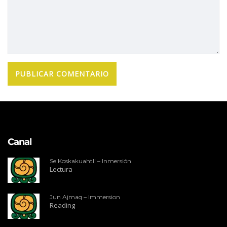
Canal
Se Koskakuahtli – Inmersión
Lectura
Jun Ajmaq – Immersion
Reading