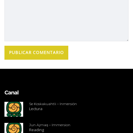
Canal
Se Koskakuahtli – Inmersión
Lectura
Jun Ajmaq – Immersion
Reading