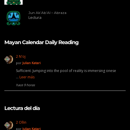
Jun Ak’Ab’Al – Abraza
Lectura
Mayan Calendar Daily Reading
2 N'oj
por
Julian Katari
Sufficient. Jumping into the pool of reality is immersing onese
…
Leer más
hace 9 horas
Lectura del día
2 Ollin
por
Julian Katari