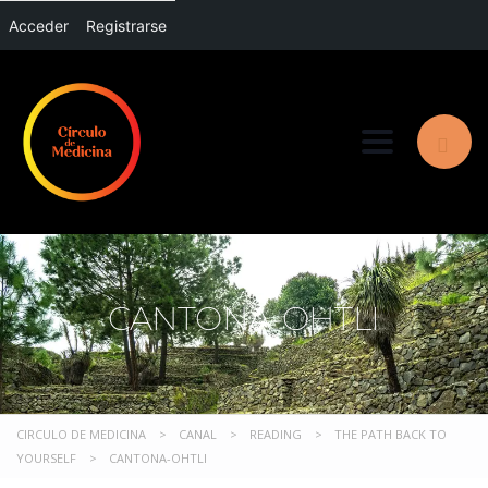
Acceder
Registrarse
Toggle nav
CANTONA-OHTLI
CIRCULO DE MEDICINA
>
CANAL
>
READING
>
THE PATH BACK TO
YOURSELF
>
CANTONA-OHTLI