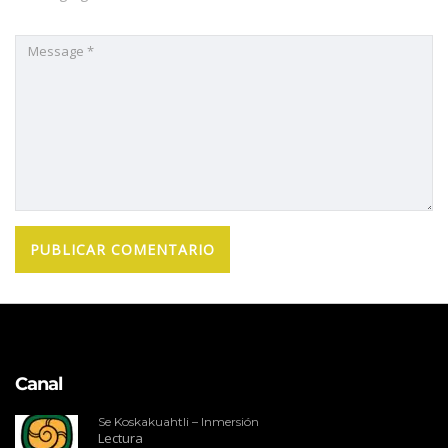
Canal
Se Koskakuahtli – Inmersión
Lectura