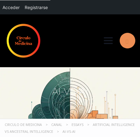
Acceder
Registrarse
Toggle nav
AI-VS-AI
CIRCULO DE MEDICINA
>
CANAL
>
ESSAYS
>
ARTIFICIAL INTELLIGENCE
VS ANCESTRAL INTELLIGENCE
>
AI-VS-AI