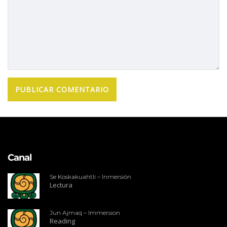
Canal
Se Koskakuahtli – Inmersión
Lectura
Jun Ajmaq – Immersion
Reading