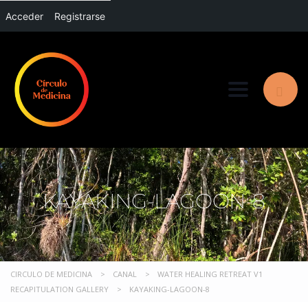
Acceder
Registrarse
Toggle nav
KAYAKING-LAGOON-8
CIRCULO DE MEDICINA
>
CANAL
>
WATER HEALING RETREAT V1
RECAPITULATION GALLERY
>
KAYAKING-LAGOON-8