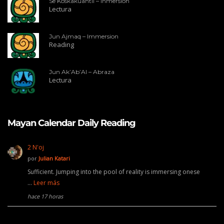
Se Koskakuahtli – Inmersión
Lectura
Jun Ajmaq – Immersion
Reading
Jun Ak’Ab’Al – Abraza
Lectura
Mayan Calendar Daily Reading
2 N'oj
por
Julian Katari
Sufficient. Jumping into the pool of reality is immersing onese
…
Leer más
hace 17 horas