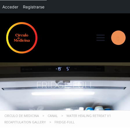
Acceder
Registrarse
Toggle nav
FRIDGE-FULL
CIRCULO DE MEDICINA
>
CANAL
>
WATER HEALING RETREAT V1
RECAPITULATION GALLERY
>
FRIDGE-FULL