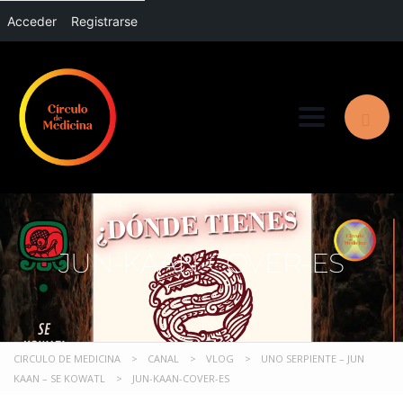
Acceder
Registrarse
Toggle nav
JUN-KAAN-COVER-ES
CIRCULO DE MEDICINA
>
CANAL
>
VLOG
>
UNO SERPIENTE – JUN
KAAN – SE KOWATL
>
JUN-KAAN-COVER-ES