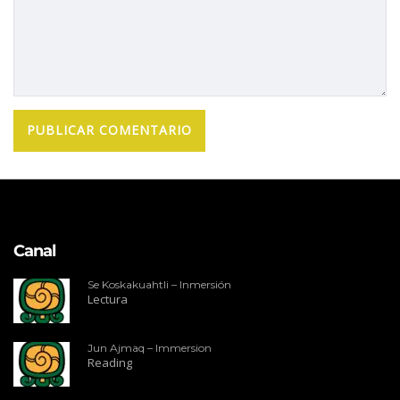
Canal
Se Koskakuahtli – Inmersión
Lectura
Jun Ajmaq – Immersion
Reading