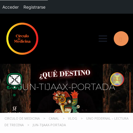
Acceder
Registrarse
Toggle nav
JUN-TIJAAX-PORTADA
CIRCULO DE MEDICINA
>
CANAL
>
VLOG
>
UNO PEDERNAL – LECTURA
DE TRECENA
>
JUN-TIJAAX-PORTADA