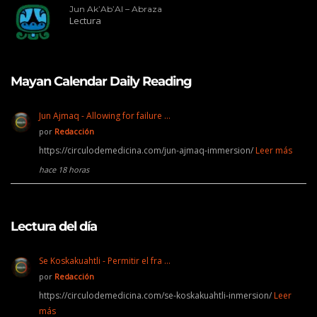
Jun Ak’Ab’Al – Abraza
Lectura
Mayan Calendar Daily Reading
Jun Ajmaq - Allowing for failure …
por
Redacción
https://circulodemedicina.com/jun-ajmaq-immersion/
Leer más
hace 18 horas
Lectura del día
Se Koskakuahtli - Permitir el fra …
por
Redacción
https://circulodemedicina.com/se-koskakuahtli-inmersion/
Leer
más