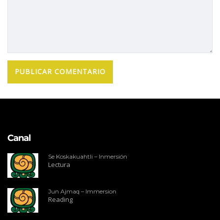
Canal
Se Koskakuahtli – Inmersión
Lectura
Jun Ajmaq – Immersion
Reading