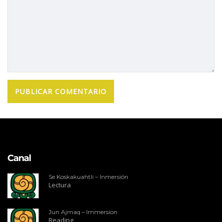
Canal
Se Koskakuahtli – Inmersión
Lectura
Jun Ajmaq – Immersion
Reading