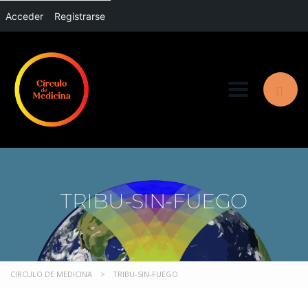
Acceder
Registrarse
Toggle nav
TRIBU-SIN-FUEGO
CIRCULO DE MEDICINA
>
TRIBU-SIN-FUEGO