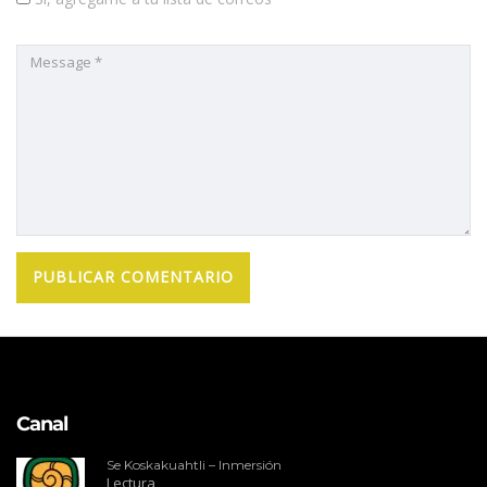
Canal
Se Koskakuahtli – Inmersión
Lectura