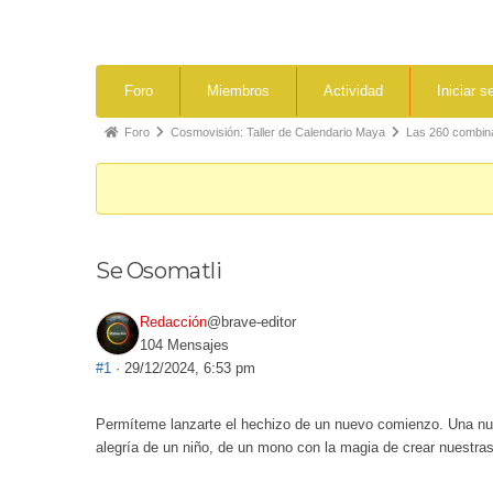
Foro
Miembros
Actividad
Iniciar s
Foro
Cosmovisión: Taller de Calendario Maya
Las 260 combina
Se Osomatli
Redacción
@brave-editor
104 Mensajes
#1
· 29/12/2024, 6:53 pm
Permíteme lanzarte el hechizo de un nuevo comienzo. Una nueva
alegría de un niño, de un mono con la magia de crear nuestras