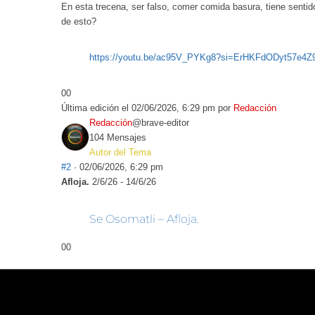
En esta trecena, ser falso, comer comida basura, tiene sentid
de esto?
https://youtu.be/ac95V_PYKg8?si=ErHKFdODyt57e4Z
0
0
Última edición el 02/06/2026, 6:29 pm por
Redacción
Redacción
@brave-editor
104 Mensajes
Autor del Tema
#2
· 02/06/2026, 6:29 pm
Afloja.
2/6/26 - 14/6/26
Se Osomatli – Afloja.
0
0