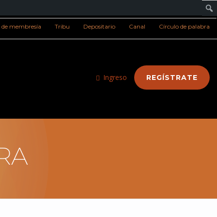
s de membresía
Tribu
Depositario
Canal
Círculo de palabra
Ingreso
REGÍSTRATE
RA