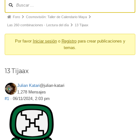
Foro
Cosmovisión: Taller de Calendario Maya
Las 260 combinaciones - Lectura del día
13 Tijaax
Por favor
Iniciar sesión
o
Registro
para crear publicaciones y
temas.
13 Tijaax
Julian Katari
@julian-katari
1,278 Mensajes
#1
· 06/11/2024, 2:03 pm