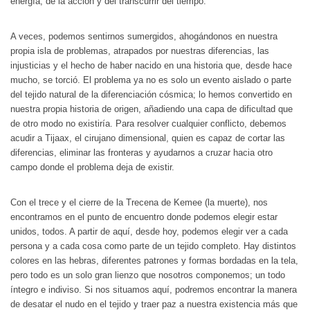
energía, de la acción y del transcurrir del tiempo.
A veces, podemos sentirnos sumergidos, ahogándonos en nuestra
propia isla de problemas, atrapados por nuestras diferencias, las
injusticias y el hecho de haber nacido en una historia que, desde hace
mucho, se torció. El problema ya no es solo un evento aislado o parte
del tejido natural de la diferenciación cósmica; lo hemos convertido en
nuestra propia historia de origen, añadiendo una capa de dificultad que
de otro modo no existiría. Para resolver cualquier conflicto, debemos
acudir a Tijaax, el cirujano dimensional, quien es capaz de cortar las
diferencias, eliminar las fronteras y ayudarnos a cruzar hacia otro
campo donde el problema deja de existir.
Con el trece y el cierre de la Trecena de Kemee (la muerte), nos
encontramos en el punto de encuentro donde podemos elegir estar
unidos, todos. A partir de aquí, desde hoy, podemos elegir ver a cada
persona y a cada cosa como parte de un tejido completo. Hay distintos
colores en las hebras, diferentes patrones y formas bordadas en la tela,
pero todo es un solo gran lienzo que nosotros componemos; un todo
íntegro e indiviso. Si nos situamos aquí, podremos encontrar la manera
de desatar el nudo en el tejido y traer paz a nuestra existencia más que