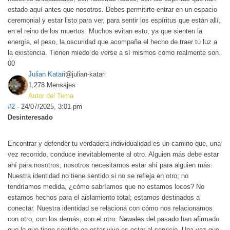
estado aquí antes que nosotros. Debes permitirte entrar en un espacio
ceremonial y estar listo para ver, para sentir los espíritus que están allí,
en el reino de los muertos. Muchos evitan esto, ya que sienten la
energía, el peso, la oscuridad que acompaña el hecho de traer tu luz a
la existencia. Tienen miedo de verse a sí mismos como realmente son.
0
0
Julian Katari
@julian-katari
1,278 Mensajes
Autor del Tema
#2
· 24/07/2025, 3:01 pm
Desinteresado
Encontrar y defender tu verdadera individualidad es un camino que, una
vez recorrido, conduce inevitablemente al otro. Alguien más debe estar
ahí para nosotros, nosotros necesitamos estar ahí para alguien más.
Nuestra identidad no tiene sentido si no se refleja en otro; no
tendríamos medida, ¿cómo sabríamos que no estamos locos? No
estamos hechos para el aislamiento total; estamos destinados a
conectar. Nuestra identidad se relaciona con cómo nos relacionamos
con otro, con los demás, con el otro. Nawales del pasado han afirmado
que lo que tiene sentido en estar vivo es estar al servicio. Una vez que