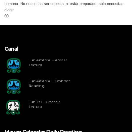
humana. No necesitas ser especial ni estar preparado; solo necesitas
elegir.
0
0
Canal
Jun Ak’Ab’Al – Abraza
Lectura
Jun Ak’Ab’Al – Embrace
Reading
Jun Tz’i – Creencia
Lectura