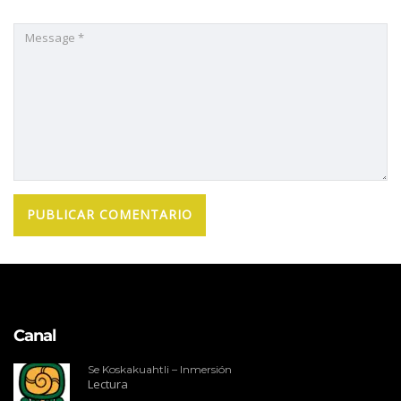
Canal
Se Koskakuahtli – Inmersión
Lectura