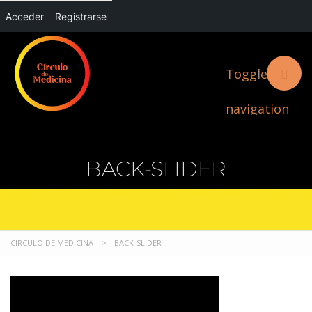
Acceder
Registrarse
Toggle
navigation
BACK-SLIDER
CIRCULO DE MEDICINA
>
BACK-SLIDER