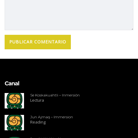
Canal
Se Koskakuahtli – Inmersión
Lectura
Jun Ajmaq – Immersion
Reading