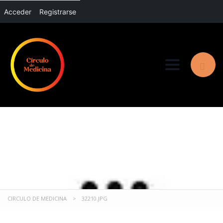
Acceder
Registrarse
Toggle nav
32210.JPG
CIRCULO DE MEDICINA
>
32210.JPG