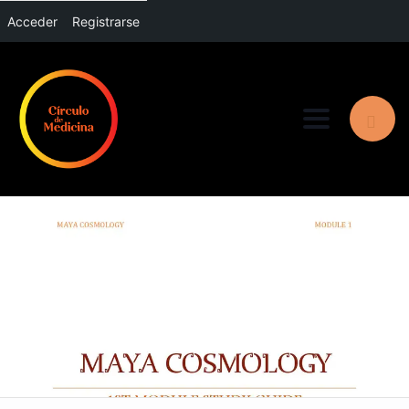
Acceder
Registrarse
Toggle nav
1ST MODULE STUDY
GUIDE.PDF