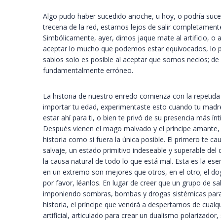
Algo pudo haber sucedido anoche, u hoy, o podría suce
trecena de la red, estamos lejos de salir completamente
Simbólicamente, ayer, dimos jaque mate al artificio, o 
aceptar lo mucho que podemos estar equivocados, lo p
sabios solo es posible al aceptar que somos necios; de
fundamentalmente erróneo.
La historia de nuestro enredo comienza con la repetida 
importar tu edad, experimentaste esto cuando tu madre
estar ahí para ti, o bien te privó de su presencia más í
Después vienen el mago malvado y el príncipe amante, q
historia como si fuera la única posible. El primero te 
salvaje, un estado primitivo indeseable y superable de
la causa natural de todo lo que está mal. Esta es la es
en un extremo son mejores que otros, en el otro; el dogm
por favor, léanlos. En lugar de creer que un grupo de sa
imponiendo sombras, bombas y drogas sistémicas para 
historia, el príncipe que vendrá a despertarnos de cual
artificial, articulado para crear un dualismo polarizado