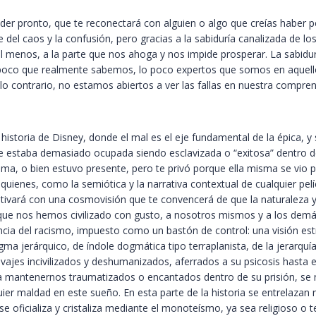
der pronto, que te reconectará con alguien o algo que creías haber 
 del caos y la confusión, pero gracias a la sabiduría canalizada de 
al menos, a la parte que nos ahoga y nos impide prosperar. La sabidur
oco que realmente sabemos, lo poco expertos que somos en aquello
 lo contrario, no estamos abiertos a ver las fallas en nuestra compr
historia de Disney, donde el mal es el eje fundamental de la épica, y
 estaba demasiado ocupada siendo esclavizada o “exitosa” dentro de 
ntima, o bien estuvo presente, pero te privó porque ella misma se vio 
uienes, como la semiótica y la narrativa contextual de cualquier pel
cautivará con una cosmovisión que te convencerá de que la naturaleza
l que nos hemos civilizado con gusto, a nosotros mismos y a los demá
encia del racismo, impuesto como un bastón de control: una visión est
a jerárquico, de índole dogmática tipo terraplanista, de la jerarquía 
lvajes incivilizados y deshumanizados, aferrados a su psicosis hasta el
mantenernos traumatizados o encantados dentro de su prisión, se n
quier maldad en este sueño. En esta parte de la historia se entrelaz
r, se oficializa y cristaliza mediante el monoteísmo, ya sea religioso