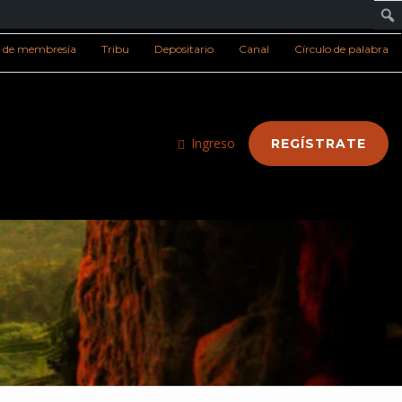
s de membresía
Tribu
Depositario
Canal
Círculo de palabra
Ingreso
REGÍSTRATE