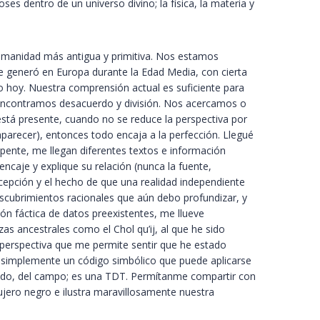
es dentro de un universo divino; la física, la materia y
humanidad más antigua y primitiva. Nos estamos
 generó en Europa durante la Edad Media, con cierta
o hoy. Nuestra comprensión actual es suficiente para
d encontramos desacuerdo y división. Nos acercamos o
stá presente, cuando no se reduce la perspectiva por
parecer), entonces todo encaja a la perfección. Llegué
pente, me llegan diferentes textos e información
ncaje y explique su relación (nunca la fuente,
ercepción y el hecho de que una realidad independiente
descubrimientos racionales que aún debo profundizar, y
ión fáctica de datos preexistentes, me llueve
s ancestrales como el Chol qu’ij, al que he sido
perspectiva que me permite sentir que he estado
 simplemente un código simbólico que puede aplicarse
odo, del campo; es una TDT. Permítanme compartir con
ujero negro e ilustra maravillosamente nuestra