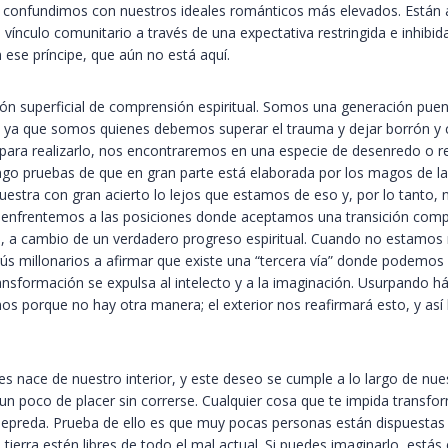
 confundimos con nuestros ideales románticos más elevados. Están a
ínculo comunitario a través de una expectativa restringida e inhibi
ese príncipe, que aún no está aquí.
ón superficial de comprensión espiritual. Somos una generación puent
ntud, ya que somos quienes debemos superar el trauma y dejar borrón y
 realizarlo, nos encontraremos en una especie de desenredo o reenr
ngo pruebas de que en gran parte está elaborada por los magos de la 
estra con gran acierto lo lejos que estamos de eso y, por lo tanto, n
enfrentemos a las posiciones donde aceptamos una transición complet
ida, a cambio de un verdadero progreso espiritual. Cuando no estamos 
ús millonarios a afirmar que existe una “tercera vía” donde podemos
formación se expulsa al intelecto y a la imaginación. Usurpando háb
s porque no hay otra manera; el exterior nos reafirmará esto, y as
es nace de nuestro interior, y este deseo se cumple a lo largo de n
un poco de placer sin correrse. Cualquier cosa que te impida transfor
depreda. Prueba de ello es que muy pocas personas están dispuestas a
erra estén libres de todo el mal actual. Si puedes imaginarlo, estás 