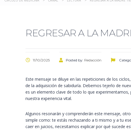
CIRCULO DE MEDICINA
>
CANAL
>
LECTURA
>
REGRESAR A LA MADRE TI
REGRESAR A LA MADR
11/10/2025
Posted by:
Redacción
Catego
Este mensaje se diluye en las repeticiones de los ciclo
de la adquisición de sabiduría. Debemos tejerlo de nuev
es un elemento clave de todo lo que experimentamos, pa
nuestra experiencia vital.
Algunos resonarán y comprenderán este mensaje, otros 
simple como: te estás rechazando a ti mismo y a tu esen
caer en juicios, necesitamos explicar por qué sucede e