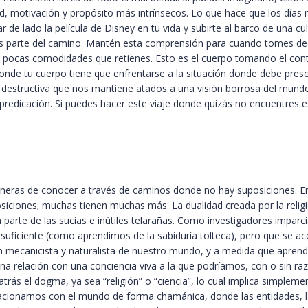
dad, motivación y propósito más intrínsecos. Lo que hace que los días
jar de lado la película de Disney en tu vida y subirte al barco de una 
 es parte del camino. Mantén esta comprensión para cuando tomes de
pocas comodidades que retienes. Esto es el cuerpo tomando el contro
onde tu cuerpo tiene que enfrentarse a la situación donde debe presci
d destructiva que nos mantiene atados a una visión borrosa del mundo
redicación. Si puedes hacer este viaje donde quizás no encuentres esa
neras de conocer a través de caminos donde no hay suposiciones. En fí
iciones; muchas tienen muchas más. La dualidad creada por la religión
arte de las sucias e inútiles telarañas. Como investigadores imparc
 suficiente (como aprendimos de la sabiduría tolteca), pero que se ac
 mecanicista y naturalista de nuestro mundo, y a medida que apre
elación con una conciencia viva a la que podríamos, con o sin raz
rás el dogma, ya sea “religión” o “ciencia”, lo cual implica simplemen
acionarnos con el mundo de forma chamánica, donde las entidades, la