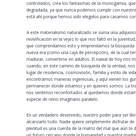
controlados, crea los fantasmas de la monogamia, que
degradada, ya que nunca podemos cumplir con nuestro v
está ahí porque hemos sido elegidos para casarnos con 
A este materialismo naturalizado se suma una adquisici
revivificación en la vejez lo que nos faltó en la juve
que comprendamos esto y emprendamos la búsqueda para
nueva era (como una caja de percepción), de la cual te
madurar, convertirse en adultos. El nawal de hoy nos mu
cuando, en este camino de búsqueda de la verdad, nos 
lugar de residencia, cosmovisión, familia y estilo de v
encontramos maneras ingeniosas, y aquí vienen los gur
permanecer donde estamos y en quienes somos. La trans
nos sentimos reconfortados al quedarnos donde estamo
especie de reino imaginario paralelo.
En un verdadero desenredo, nuestro poder para ser libr
alcanzarlo todo. Nadie quiere simplemente disfrutar de 
plenitud es una cuerda de la matriz del mal que aún te 
un futuro cercano donde la humanidad y nuestra madre ti