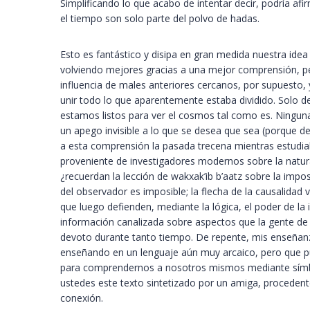
Simplificando lo que acabo de intentar decir, podría afi
el tiempo son solo parte del polvo de hadas.
Esto es fantástico y disipa en gran medida nuestra id
volviendo mejores gracias a una mejor comprensión, p
influencia de males anteriores cercanos, por supuesto,
unir todo lo que aparentemente estaba dividido. Solo 
estamos listos para ver el cosmos tal como es. Ninguna
un apego invisible a lo que se desea que sea (porque d
a esta comprensión la pasada trecena mientras estudiab
proveniente de investigadores modernos sobre la natural
¿recuerdan la lección de wakxak’ib b’aatz sobre la impos
del observador es imposible; la flecha de la causalidad
que luego defienden, mediante la lógica, el poder de la
información canalizada sobre aspectos que la gente de 
devoto durante tanto tiempo. De repente, mis enseñan
enseñando en un lenguaje aún muy arcaico, pero que p
para comprendernos a nosotros mismos mediante símbo
ustedes este texto sintetizado por un amiga, procedent
conexión.