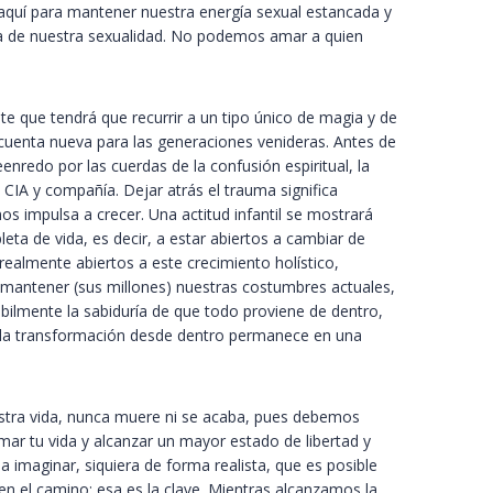
quí para mantener nuestra energía sexual estancada y
da de nuestra sexualidad. No podemos amar a quien
e que tendrá que recurrir a un tipo único de magia y de
 cuenta nueva para las generaciones venideras. Antes de
edo por las cuerdas de la confusión espiritual, la
CIA y compañía. Dejar atrás el trauma significa
os impulsa a crecer. Una actitud infantil se mostrará
a de vida, es decir, a estar abiertos a cambiar de
realmente abiertos a este crecimiento holístico,
 mantener (sus millones) nuestras costumbres actuales,
ilmente la sabiduría de que todo proviene de dentro,
í la transformación desde dentro permanece en una
uestra vida, nunca muere ni se acaba, pues debemos
mar tu vida y alcanzar un mayor estado de libertad y
 imaginar, siquiera de forma realista, que es posible
en el camino; esa es la clave. Mientras alcanzamos la