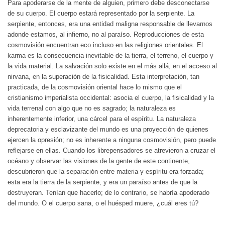
Para apoderarse de la mente de alguien, primero debe desconectarse
de su cuerpo. El cuerpo estará representado por la serpiente. La
serpiente, entonces, era una entidad maligna responsable de llevarnos
adonde estamos, al infierno, no al paraíso. Reproducciones de esta
cosmovisión encuentran eco incluso en las religiones orientales. El
karma es la consecuencia inevitable de la tierra, el terreno, el cuerpo y
la vida material. La salvación solo existe en el más allá, en el acceso al
nirvana, en la superación de la fisicalidad. Esta interpretación, tan
practicada, de la cosmovisión oriental hace lo mismo que el
cristianismo imperialista occidental: asocia el cuerpo, la fisicalidad y la
vida terrenal con algo que no es sagrado; la naturaleza es
inherentemente inferior, una cárcel para el espíritu. La naturaleza
deprecatoria y esclavizante del mundo es una proyección de quienes
ejercen la opresión; no es inherente a ninguna cosmovisión, pero puede
reflejarse en ellas. Cuando los librepensadores se atrevieron a cruzar el
océano y observar las visiones de la gente de este continente,
descubrieron que la separación entre materia y espíritu era forzada;
esta era la tierra de la serpiente, y era un paraíso antes de que la
destruyeran. Tenían que hacerlo; de lo contrario, se habría apoderado
del mundo. O el cuerpo sana, o el huésped muere, ¿cuál eres tú?