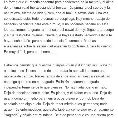
La forma que el imperio encontró para apoderarse de la mente y el alma
de la humanidad fue asociando la fuerza más primaria del cuerpo y la
naturaleza, fuente de vida y bien, con el mal: la sexualidad. Una vez
conquistada esta, todo lo demás se despliega. Hay mucho trabajo de
sanación pendiente para este círculo, y no podemos hacerlo en esta
lectura; iremos al grano, al mensaje del nawal de hoy. Sigue a tu cuerpo
y a tus testículos/ovarios. Puede que hayas estado haciendo esto y te
haya hecho daño, pero ha sido la decisión correcta. Muchas
enseñanzas sobre la sexualidad enseñan lo contrario. Libera tu cuerpo.
Es muy difícil, pero es el camino.
Debemos permitir que nuestros cuerpos vivan y disfruten sin juicios ni
asociaciones. Necesitamos dejar de tratar la sexualidad como una
moneda de cambio. Necesitamos dejar de asociar nuestra sexualidad
con algo que es o no es sagrado. Es intrínsecamente sagrada,
independientemente de lo que pienses. No hay nada bueno ni malo.
Deja de asociarla con el dolor. Es placer, y el placer es bueno. Deja de
usarla como un medio para herir a otros o ejercer control. Deja de
asociarla con algo sucio. Deja de tener miedo a los gérmenes; nada
atrae más enfermedades que esto. Libérala como algo extremadamente
"sagrado" y déjala ser mundana. Deja de pensar que es una puerta para