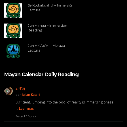
Se Koskakuahtli – Inmersión
Lectura
Jun Ajmaq – Immersion
Reading
Jun Ak’Ab’Al – Abraza
Lectura
Mayan Calendar Daily Reading
2 N'oj
por
Julian Katari
Sufficient. Jumping into the pool of reality is immersing onese
…
Leer más
hace 11 horas