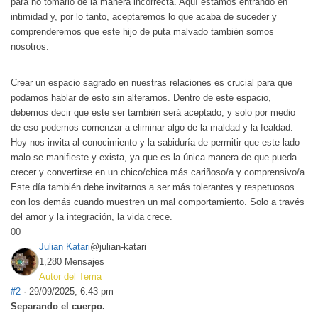
para no tomarlo de la manera incorrecta. Aquí estamos entrando en
intimidad y, por lo tanto, aceptaremos lo que acaba de suceder y
comprenderemos que este hijo de puta malvado también somos
nosotros.
Crear un espacio sagrado en nuestras relaciones es crucial para que
podamos hablar de esto sin alterarnos. Dentro de este espacio,
debemos decir que este ser también será aceptado, y solo por medio
de eso podemos comenzar a eliminar algo de la maldad y la fealdad.
Hoy nos invita al conocimiento y la sabiduría de permitir que este lado
malo se manifieste y exista, ya que es la única manera de que pueda
crecer y convertirse en un chico/chica más cariñoso/a y comprensivo/a.
Este día también debe invitarnos a ser más tolerantes y respetuosos
con los demás cuando muestren un mal comportamiento. Solo a través
del amor y la integración, la vida crece.
0
0
Julian Katari
@julian-katari
1,280 Mensajes
Autor del Tema
#2
· 29/09/2025, 6:43 pm
Separando el cuerpo.