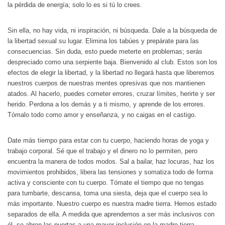
la pérdida de energía; solo lo es si tú lo crees.
Sin ella, no hay vida, ni inspiración, ni búsqueda. Dale a la búsqueda de
la libertad sexual su lugar. Elimina los tabúes y prepárate para las
consecuencias. Sin duda, esto puede meterte en problemas; serás
despreciado como una serpiente baja. Bienvenido al club. Estos son los
efectos de elegir la libertad, y la libertad no llegará hasta que liberemos
nuestros cuerpos de nuestras mentes opresivas que nos mantienen
atados. Al hacerlo, puedes cometer errores, cruzar límites, herirte y ser
herido. Perdona a los demás y a ti mismo, y aprende de los errores.
Tómalo todo como amor y enseñanza, y no caigas en el castigo.
Date más tiempo para estar con tu cuerpo, haciendo horas de yoga y
trabajo corporal. Sé que el trabajo y el dinero no lo permiten, pero
encuentra la manera de todos modos. Sal a bailar, haz locuras, haz los
movimientos prohibidos, libera las tensiones y somatiza todo de forma
activa y consciente con tu cuerpo. Tómate el tiempo que no tengas
para tumbarte, descansa, toma una siesta, deja que el cuerpo sea lo
más importante. Nuestro cuerpo es nuestra madre tierra. Hemos estado
separados de ella. A medida que aprendemos a ser más inclusivos con
él, se abren las puertas a una mayor inclusión en la madre tierra.