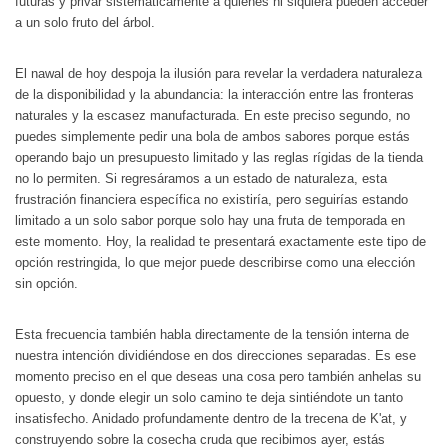
futuras y privar sistemáticamente a quienes ni siquiera pueden acceder
a un solo fruto del árbol.
El nawal de hoy despoja la ilusión para revelar la verdadera naturaleza
de la disponibilidad y la abundancia: la interacción entre las fronteras
naturales y la escasez manufacturada. En este preciso segundo, no
puedes simplemente pedir una bola de ambos sabores porque estás
operando bajo un presupuesto limitado y las reglas rígidas de la tienda
no lo permiten. Si regresáramos a un estado de naturaleza, esta
frustración financiera específica no existiría, pero seguirías estando
limitado a un solo sabor porque solo hay una fruta de temporada en
este momento. Hoy, la realidad te presentará exactamente este tipo de
opción restringida, lo que mejor puede describirse como una elección
sin opción.
Esta frecuencia también habla directamente de la tensión interna de
nuestra intención dividiéndose en dos direcciones separadas. Es ese
momento preciso en el que deseas una cosa pero también anhelas su
opuesto, y donde elegir un solo camino te deja sintiéndote un tanto
insatisfecho. Anidado profundamente dentro de la trecena de K'at, y
construyendo sobre la cosecha cruda que recibimos ayer, estás