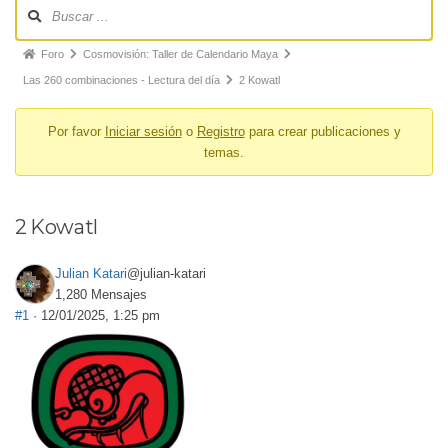
Foro
Cosmovisión: Taller de Calendario Maya
Las 260 combinaciones - Lectura del día
2 Kowatl
Por favor
Iniciar sesión
o
Registro
para crear publicaciones y
temas.
2 Kowatl
Julian Katari
@julian-katari
1,280 Mensajes
#1
· 12/01/2025, 1:25 pm