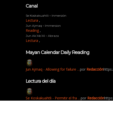
Canal
Se Koskakuahtli – Inmersión
Lectura
,
Jun Ajmaq – Immersion
Reading
,
Jun Ak’Ab’Al – Abraza
Lectura
,
Mayan Calendar Daily Reading
Jun Ajmaq - Allowing for failure …
por
Redacción
https
Lectura del día
Se Koskakuahtli - Permitir el fra …
por
Redacción
https
Sign In