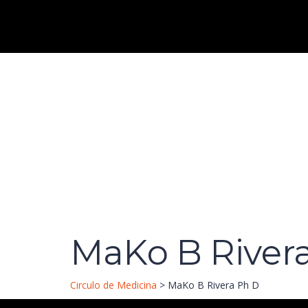
Have a question?
Send enquiry
Message sent
Cerrar
MaKo B River
Circulo de Medicina
>
MaKo B Rivera Ph D