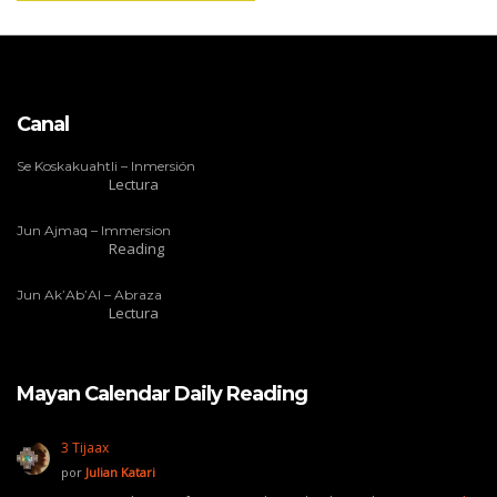
Canal
Se Koskakuahtli – Inmersión
Lectura
Jun Ajmaq – Immersion
Reading
Jun Ak’Ab’Al – Abraza
Lectura
Mayan Calendar Daily Reading
3 Tijaax
por
Julian Katari