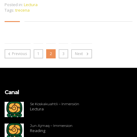
Posted in:
Lectura
Tags:
trecena
Previous
1
2
3
Next
Canal
Se Koskakuahtli – Inmersión
Lectura
Jun Ajmaq – Immersion
Reading