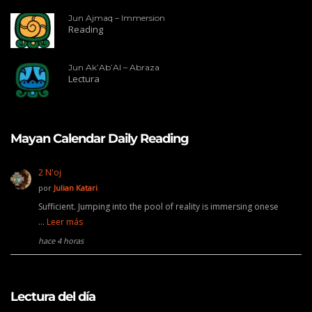
Jun Ajmaq – Immersion
Reading
Jun Ak’Ab’Al – Abraza
Lectura
Mayan Calendar Daily Reading
2 N'oj
por
Julian Katari
Sufficient. Jumping into the pool of reality is immersing onese
…
Leer más
hace 4 horas
Lectura del día