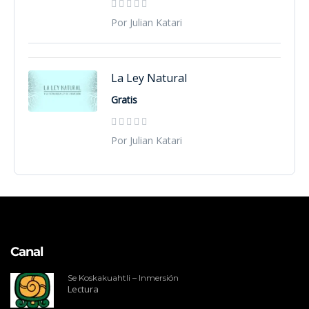
Por Julian Katari
La Ley Natural
Gratis
Por Julian Katari
Canal
Se Koskakuahtli – Inmersión
Lectura